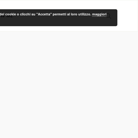
ei cookie o clicchi su "Accetta" permetti al loro utilizzo.
maggiori
OW ME