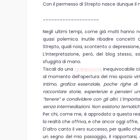
Con il permesso di Strepto nasce dunque il m
____________________
Negli ultimi tempi, come già molti hanno n
quasi polemica. Inutile ribadire concett
Strepto, quali noia, scontento o depressione, 
L’interpretazione, però, del blog stesso, 
sfuggita di mano.
Tiscali da una
spiegazione
inequivocabile cir
al momento dell’apertura del mio spazio vir
intimo, grafica essenziale, poche righe 
raccontare storie, esperienze e pensieri u
“tenere” e condividere con gli altri. L’impor
senza intermediazioni. Non esistono tematich
Per chi, come me, è approdato a questa realtà
la realtà che offriva, e che ancor oggi offre,
D’altro canto il vero successo, per quello che 
un segno del mio passaggio, il rapportarsi, 