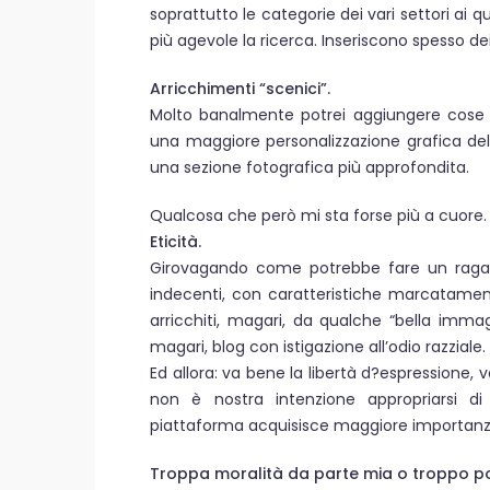
soprattutto le categorie dei vari settori ai q
più agevole la ricerca. Inseriscono spesso dei
Arricchimenti “scenici”.
Molto banalmente potrei aggiungere cose c
una maggiore personalizzazione grafica del pr
una sezione fotografica più approfondita.
Qualcosa che però mi sta forse più a cuore.
Eticità.
Girovagando come potrebbe fare un ragazz
indecenti, con caratteristiche marcatamen
arricchiti, magari, da qualche “bella imm
magari, blog con istigazione all’odio razziale.
Ed allora: va bene la libertà d?espressione, 
non è nostra intenzione appropriarsi d
piattaforma acquisisce maggiore importanz
Troppa moralità da parte mia o troppo p