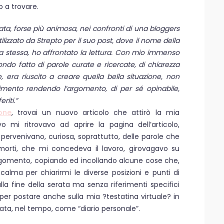
 a trovare.
mata, forse più animosa, nei confronti di una bloggers
utilizzato da Strepto per il suo post, dove il nome della
a stessa, ho affrontato la lettura. Con mio immenso
do fatto di parole curate e ricercate, di chiarezza
, era riuscito a creare quella bella situazione, non
imento rendendo l’argomento, di per sé opinabile,
riti.”
one
, trovai un nuovo articolo che attirò la mia
o mi ritrovavo ad aprire la pagina dell’articolo,
ervenivano, curiosa, soprattutto, delle parole che
 morti, che mi concedeva il lavoro, girovagavo su
rgomento, copiando ed incollando alcune cose che,
alma per chiarirmi le diverse posizioni e punti di
lla fine della serata ma senza riferimenti specifici
o per postare anche sulla mia ?testatina virtuale? in
ppata, nel tempo, come “diario personale”.