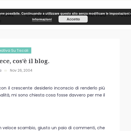
ione possibile. Continuando a utilizzare questo sito senza modificare le impostazioni d
HOME
CHI SONO
BLOG
I MIEI FIGLI
FOLL
Accetto
informazioni
!
ativa Su Tiscali
ce, cos’è il blog.
a
Nov 26, 2004
con il crescente desiderio inconscio di renderlo più
onalità, mi sono chiesta cosa fosse davvero per me il
Un veloce scambio, giusto un paio di commenti, che