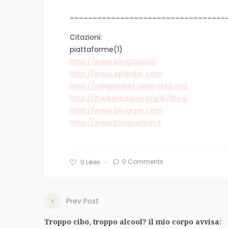
__________________________________
Citazioni:
piattaforme(1)
http://www.blogitalia.it
http://www.splinder.com
http://zeligplanet.altervista.org
http://it.wikipedia.org/wiki/Blog
http://www.blogger.com
http://www.blognation.it
0 Comments
0
Likes
Prev Post
Troppo cibo, troppo alcool? il mio corpo avvisa: