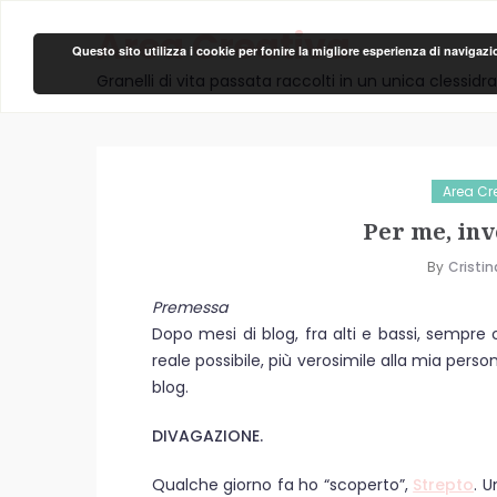
Area Creativa
Questo sito utilizza i cookie per fonire la migliore esperienza di navigaz
Granelli di vita passata raccolti in un unica clessidra
Area Cre
Per me, inve
By
Cristin
Premessa
Dopo mesi di blog, fra alti e bassi, sempre 
reale possibile, più verosimile alla mia pers
blog.
DIVAGAZIONE.
Qualche giorno fa ho “scoperto”,
Strepto
. 