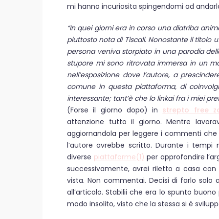
mi hanno incuriosita spingendomi ad andarlo
“In quei giorni era in corso una diatriba ani
piuttosto nota di Tiscali. Nonostante il titolo 
persona veniva storpiato in una parodia dell
stupore mi sono ritrovata immersa in un mon
nell’esposizione dove l’autore, a prescindere
comune in questa piattaforma, di coinvolg
interessante; tant’è che lo linkai fra i miei prefe
(Forse il giorno dopo) in
strepto free z
attenzione tutto il giorno. Mentre lavorav
aggiornandola per leggere i commenti che p
l’autore avrebbe scritto. Durante i tempi
diverse
piattaforme(1)
per approfondire l’a
successivamente, avrei riletto a casa con c
vista. Non commentai. Decisi di farlo solo a
all’articolo. Stabilii che era lo spunto buon
modo insolito, visto che la stessa si è svilu