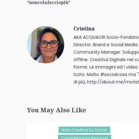
"noncelafacciopiù"
Cristina
AKA ACQUACRI Socio-Fondator
Director. Brand e Social Media 
Community Manager. Sviluppo de
offline. Creativa Digitale nel c
forme. Le immagini ed i video
tutto. Molto #socialcosa ma 
di più, http://about.me/mcrist
You May Also Like
Area Creativa Su Tiscali
Considerazioni Personali