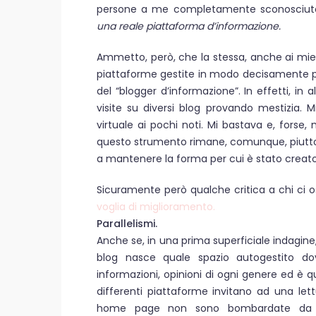
persone a me completamente sconosciut
una reale piattaforma d’informazione.
Ammetto, però, che la stessa, anche ai miei 
piattaforme gestite in modo decisamente più
del “blogger d’informazione”. In effetti, in 
visite su diversi blog provando mestizia. M
virtuale ai pochi noti. Mi bastava e, forse
questo strumento rimane, comunque, piuttos
a mantenere la forma per cui è stato creato
Sicuramente però qualche critica a chi ci 
voglia di miglioramento.
Parallelismi.
Anche se, in una prima superficiale indagi
blog nasce quale spazio autogestito do
informazioni, opinioni di ogni genere ed è q
differenti piattaforme invitano ad una let
home page non sono bombardate da miri