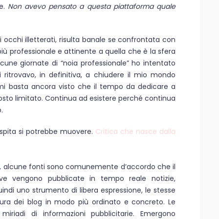
e.
Non avevo pensato a questa piattaforma quale
occhi illetterati, risulta banale se confrontata con
 professionale e attinente a quella che è la sfera
alcune giornate di “noia professionale” ho intentato
i ritrovavo, in definitiva, a chiudere il mio mondo
, mi basta ancora visto che il tempo da dedicare a
to limitato. Continua ad esistere perché continua
.
ospita si potrebbe muovere.
Critica che nasce dalla
ne, alcune fonti sono comunemente d’accordo che il
ve vengono pubblicate in tempo reale notizie,
uindi uno strumento di libera espressione, le stesse
tura dei blog in modo più ordinato e concreto. Le
adi di informazioni pubblicitarie. Emergono