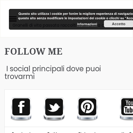
Area Creativa
Questo sito utilizza i cookie per fonire la migliore esperienza di navigazi
questo sito senza modificare le impostazioni dei cookie o clicchi su "Accet
Accetto
informazioni
Granelli di vita passata raccolti in un unica clessidra!
FOLLOW ME
I social principali dove puoi
trovarmi