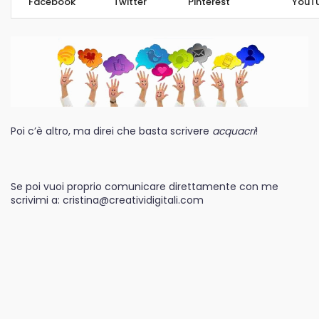
Facebook
Twitter
Pinterest
YouT
Poi c’è altro, ma direi che basta scrivere
acquacri
!
Se poi vuoi proprio comunicare direttamente con me
scrivimi a: cristina@creatividigitali.com