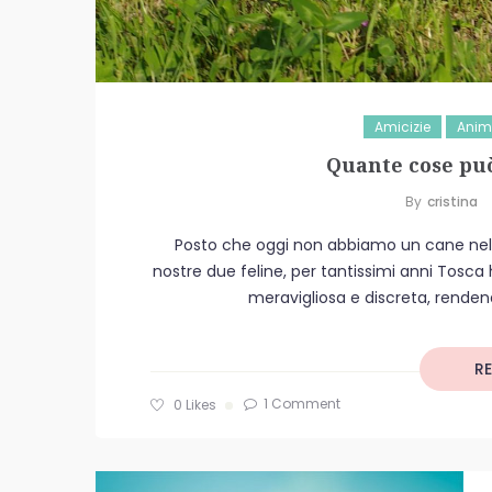
Amicizie
Anim
Quante cose pu
By
Cristina
Posto che oggi non abbiamo un cane nella n
nostre due feline, per tantissimi anni Tosca
meravigliosa e discreta, rendend
R
1 Comment
0
Likes