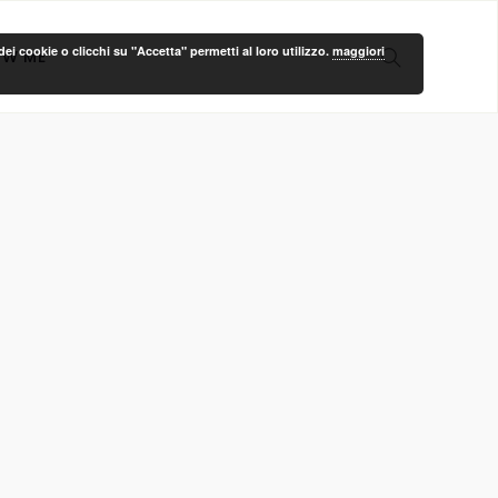
ei cookie o clicchi su "Accetta" permetti al loro utilizzo.
maggiori
OW ME