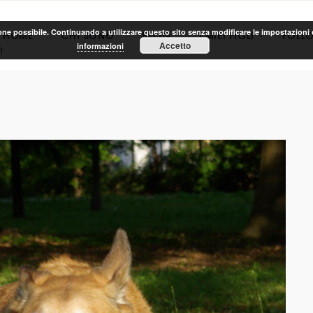
ione possibile. Continuando a utilizzare questo sito senza modificare le impostazioni d
HOME
CHI SONO
BLOG
I MIEI FIGLI
FOLL
Accetto
informazioni
!