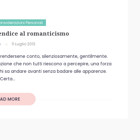
nsiderazioni Personali
endice al romanticismo
a
11 Luglio 2013
za rendersene conto, silenziosamente, gentilmente.
ione che non tutti riescono a percepire, una forza
chi sa andare avanti senza badare alle apparenze.
Certa...
EAD MORE