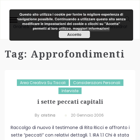
Area Creativa
Questo sito utilizza i cookie per fonire la migliore esperienza di
navigazione possibile. Continuando a utilizzare questo sito senza
modificare le impostazioni dei cookie o clicchi su "Accetta"
Granelli di vita passata raccolti in un unica clessidra!
permetti al loro utilizzo.
maggiori informazioni
Accetto
Tag:
Approfondimenti
Area Creativa Su Tiscali
Considerazioni Personali
Interviste
i sette peccati capitali
By
Cristina
20 Gennaio 2006
Raccolgo di nuovo il testimone di Rita Ricci e affronto i
sette “peccati” con relativi dettagli. 1. IRA 1.1 Chi è stata