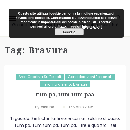
Area Creativa
Questo sito utilizza i cookie per fonire la migliore esperienza di
navigazione possibile. Continuando a utilizzare questo sito senza
modificare le impostazioni dei cookie o clicchi su "Accetta"
Granelli di vita passata raccolti in un unica clessidra!
permetti al loro utilizzo.
maggiori informazioni
Accetto
Tag:
Bravura
Area Creativa Su Tiscali
Considerazioni Personali
Innamoramento E Amore
tum pa, tum tum paa
By
Cristina
12 Marzo 2005
Ti guardo. Sei lì che fai lezione con un soldino di cacio.
Tum pa. Tum tum pa. Tum pa…. tre e quattro… sei