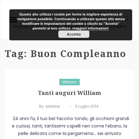
Area Creativa
Questo sito utilizza i cookie per fonire la migliore esperienza di
navigazione possibile. Continuando a utilizzare questo sito senza
modificare le impostazioni dei cookie o clicchi su "Accetta"
Granelli di vita passata raccolti in un unica clessidra!
permetti al loro utilizzo.
maggiori informazioni
Accetto
Tag:
Buon Compleanno
William
Tanti auguri William
By
Cristina
3 Luglio 2014
24 anni fa, il tuo bel faccino tondo, gli occhioni grandi
e curiosi, tanti, tantissimi capelli neri come l’ebano, la
pelle delicata come la pergamena… sei arrivato