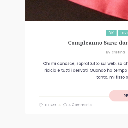
DIY
Lavo
Compleanno Sara: doma
By
Cristina
Chi mi conosce, soprattutto sul web, sa che 
riciclo e tutti i derivati. Quando ho temp
tanto, mi fisso 
R
4 Comments
0
Likes