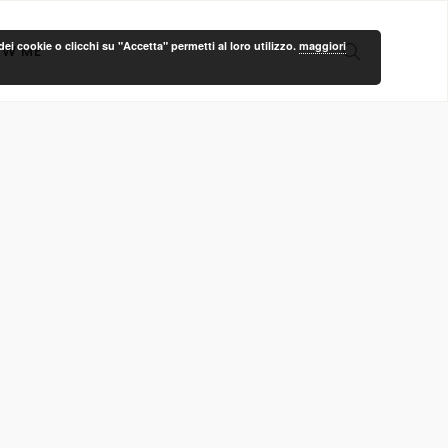
ei cookie o clicchi su "Accetta" permetti al loro utilizzo.
maggiori
OW ME