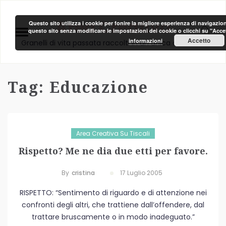
Area Creativa
Questo sito utilizza i cookie per fonire la migliore esperienza di navigazio
questo sito senza modificare le impostazioni dei cookie o clicchi su "Accett
Accetto
informazioni
Granelli di vita passata raccolti in un unica clessidra!
Tag:
Educazione
Area Creativa Su Tiscali
Rispetto? Me ne dia due etti per favore.
By
Cristina
17 Luglio 2005
RISPETTO: “Sentimento di riguardo e di attenzione nei
confronti degli altri, che trattiene dall’offendere, dal
trattare bruscamente o in modo inadeguato.”