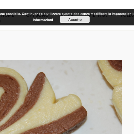
ione possibile. Continuando a utilizzare questo sito senza modificare le impostazioni d
HOME
CHI SONO
BLOG
I MIEI FIGLI
FOLL
Accetto
informazioni
!