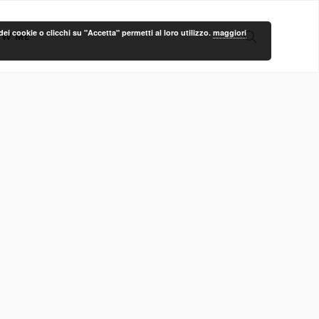
ei cookie o clicchi su "Accetta" permetti al loro utilizzo.
maggiori
OW ME