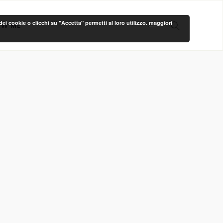
ei cookie o clicchi su "Accetta" permetti al loro utilizzo.
maggiori
OW ME