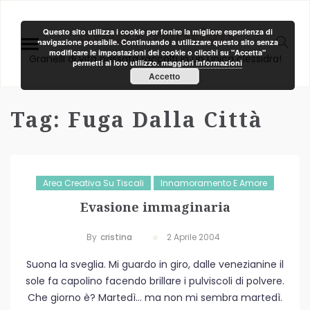
Area Creativa
Questo sito utilizza i cookie per fonire la migliore esperienza di
navigazione possibile. Continuando a utilizzare questo sito senza
modificare le impostazioni dei cookie o clicchi su "Accetta"
Granelli di vita passata raccolti in un unica clessidra!
permetti al loro utilizzo.
maggiori informazioni
Accetto
Tag:
Fuga Dalla Città
Area Creativa Su Tiscali
Innamoramento E Amore
Evasione immaginaria
By
Cristina
2 Aprile 2004
Suona la sveglia. Mi guardo in giro, dalle venezianine il
sole fa capolino facendo brillare i pulviscoli di polvere.
Che giorno è? Martedì… ma non mi sembra martedì.