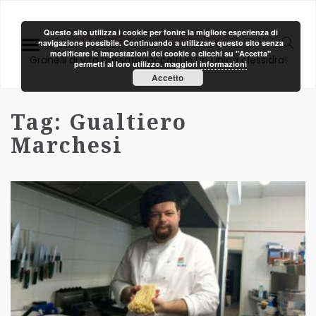
Area Creativa
Questo sito utilizza i cookie per fonire la migliore esperienza di
navigazione possibile. Continuando a utilizzare questo sito senza
modificare le impostazioni dei cookie o clicchi su "Accetta"
Granelli di vita passata raccolti in un unica clessidra!
permetti al loro utilizzo.
maggiori informazioni
Accetto
Tag:
Gualtiero
Marchesi