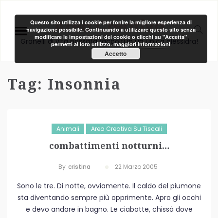
Area Creativa
Questo sito utilizza i cookie per fonire la migliore esperienza di
navigazione possibile. Continuando a utilizzare questo sito senza
modificare le impostazioni dei cookie o clicchi su "Accetta"
Granelli di vita passata raccolti in un unica clessidra!
permetti al loro utilizzo.
maggiori informazioni
Accetto
Tag:
Insonnia
Animali
Area Creativa Su Tiscali
combattimenti notturni…
By
Cristina
22 Marzo 2005
Sono le tre. Di notte, ovviamente. Il caldo del piumone
sta diventando sempre più opprimente. Apro gli occhi
e devo andare in bagno. Le ciabatte, chissà dove