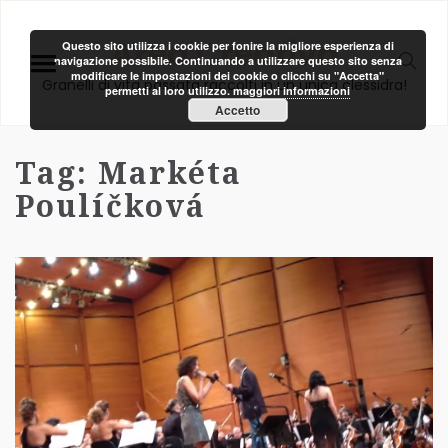
Area Creativa
Questo sito utilizza i cookie per fonire la migliore esperienza di
navigazione possibile. Continuando a utilizzare questo sito senza
modificare le impostazioni dei cookie o clicchi su "Accetta"
Granelli di vita passata raccolti in un unica clessidra!
permetti al loro utilizzo.
maggiori informazioni
Accetto
Tag:
Markéta
Poulíčková