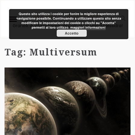
Area Creativa
Questo sito utilizza i cookie per fonire la migliore esperienza di
navigazione possibile. Continuando a utilizzare questo sito senza
modificare le impostazioni dei cookie o clicchi su "Accetta"
Granelli di vita passata raccolti in un unica clessidra!
permetti al loro utilizzo.
maggiori informazioni
Accetto
Tag:
Multiversum