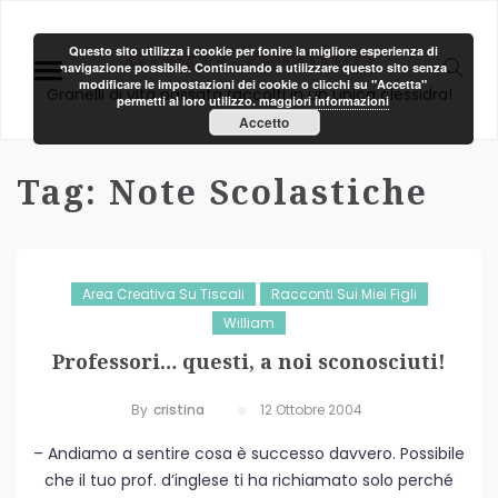
Area Creativa
Questo sito utilizza i cookie per fonire la migliore esperienza di
navigazione possibile. Continuando a utilizzare questo sito senza
modificare le impostazioni dei cookie o clicchi su "Accetta"
Granelli di vita passata raccolti in un unica clessidra!
permetti al loro utilizzo.
maggiori informazioni
Accetto
Tag:
Note Scolastiche
Area Creativa Su Tiscali
Racconti Sui Miei Figli
William
Professori… questi, a noi sconosciuti!
By
Cristina
12 Ottobre 2004
– Andiamo a sentire cosa è successo davvero. Possibile
che il tuo prof. d’inglese ti ha richiamato solo perché