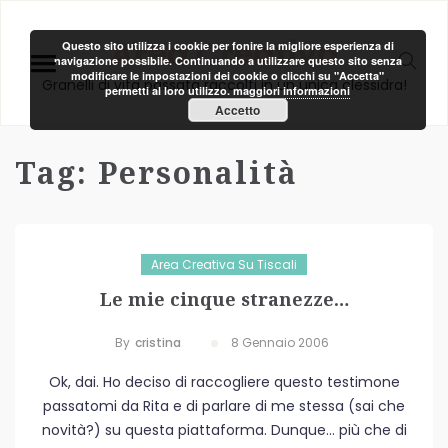
Area Creativa
Questo sito utilizza i cookie per fonire la migliore esperienza di
navigazione possibile. Continuando a utilizzare questo sito senza
modificare le impostazioni dei cookie o clicchi su "Accetta"
Granelli di vita passata raccolti in un unica clessidra!
permetti al loro utilizzo.
maggiori informazioni
Accetto
Tag:
Personalità
Area Creativa Su Tiscali
Le mie cinque stranezze…
By
Cristina
8 Gennaio 2006
Ok, dai. Ho deciso di raccogliere questo testimone
passatomi da Rita e di parlare di me stessa (sai che
novità?) su questa piattaforma. Dunque… più che di