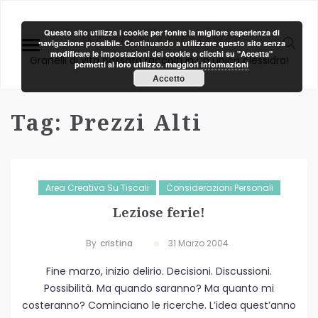
Area Creativa
Questo sito utilizza i cookie per fonire la migliore esperienza di
navigazione possibile. Continuando a utilizzare questo sito senza
modificare le impostazioni dei cookie o clicchi su "Accetta"
Granelli di vita passata raccolti in un unica clessidra!
permetti al loro utilizzo.
maggiori informazioni
Accetto
Tag:
Prezzi Alti
Area Creativa Su Tiscali
Considerazioni Personali
Leziose ferie!
By
Cristina
31 Marzo 2004
Fine marzo, inizio delirio. Decisioni. Discussioni.
Possibilità. Ma quando saranno? Ma quanto mi
costeranno? Cominciano le ricerche. L’idea quest’anno