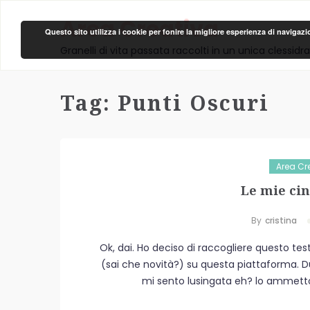
Area Creativa
Questo sito utilizza i cookie per fonire la migliore esperienza di navigaz
Granelli di vita passata raccolti in un unica clessidra
Tag:
Punti Oscuri
Area Cre
Le mie ci
By
Cristina
Ok, dai. Ho deciso di raccogliere questo te
(sai che novità?) su questa piattaforma. Du
mi sento lusingata eh? lo ammetto