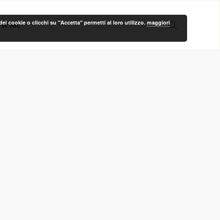
ei cookie o clicchi su "Accetta" permetti al loro utilizzo.
maggiori
OW ME