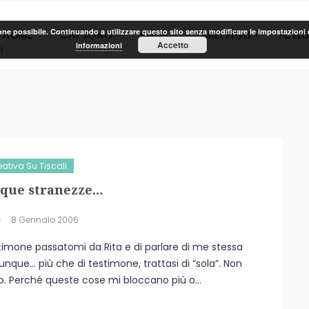
ione possibile. Continuando a utilizzare questo sito senza modificare le impostazioni d
HOME
CHI SONO
BLOG
I MIEI FIGLI
FOLL
Accetto
informazioni
!
ativa Su Tiscali
nque stranezze…
8 Gennaio 2006
stimone passatomi da Rita e di parlare di me stessa
nque… più che di testimone, trattasi di “sola”. Non
. Perché queste cose mi bloccano più o...