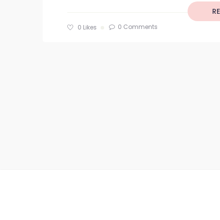
R
0 Comments
0
Likes