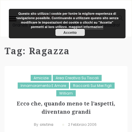
Area Creativa
Questo sito utilizza i cookie per fonire la migliore esperienza di
navigazione possibile. Continuando a utilizzare questo sito senza
modificare le impostazioni dei cookie o clicchi su "Accetta"
Granelli di vita passata raccolti in un unica clessidra!
permetti al loro utilizzo.
maggiori informazioni
Accetto
Tag:
Ragazza
Amicizie
Area Creativa Su Tiscali
Innamoramento E Amore
Racconti Sui Miei Figli
William
Ecco che, quando meno te l’aspetti,
diventano grandi
By
Cristina
2 Febbraio 2006