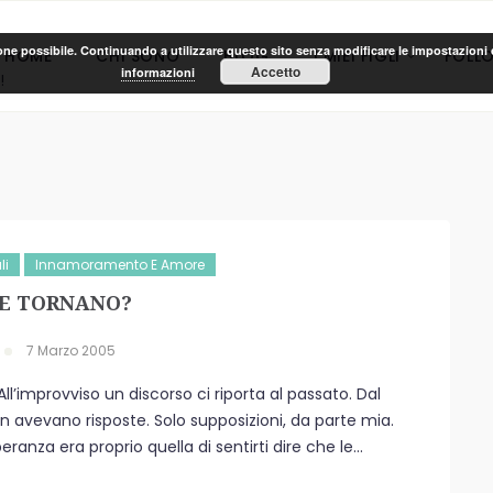
ione possibile. Continuando a utilizzare questo sito senza modificare le impostazioni d
HOME
CHI SONO
BLOG
I MIEI FIGLI
FOLL
Accetto
informazioni
!
li
Innamoramento E Amore
E TORNANO?
7 Marzo 2005
ll’improvviso un discorso ci riporta al passato. Dal
vevano risposte. Solo supposizioni, da parte mia.
eranza era proprio quella di sentirti dire che le...