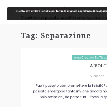
Area Creativa
Questo sito utilizza i cookie per fonire la migliore esperienza di navigaz
Granelli di vita passata raccolti in un unica clessidra
Tag:
Separazione
Area Creativa Su Tisca
A VOLT
By
Cristina
Può il passato compromettere la felicità? A
passato emergono fantasmi che ancora non a
Solo omissioni, da parte tua. E forse la sp