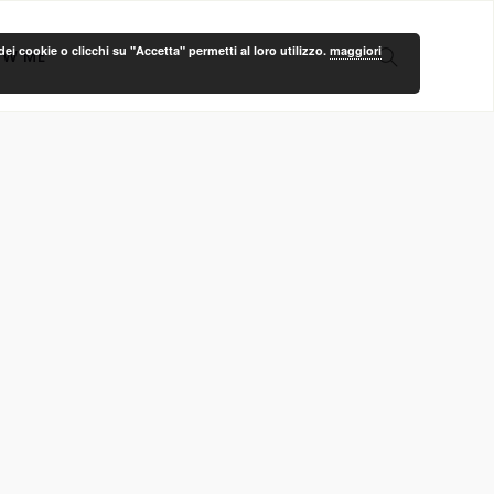
ei cookie o clicchi su "Accetta" permetti al loro utilizzo.
maggiori
OW ME