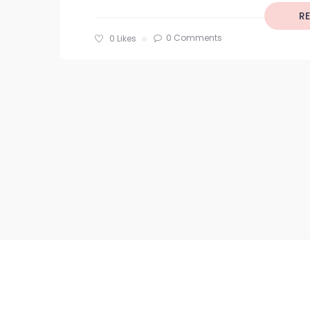
R
0 Comments
0
Likes