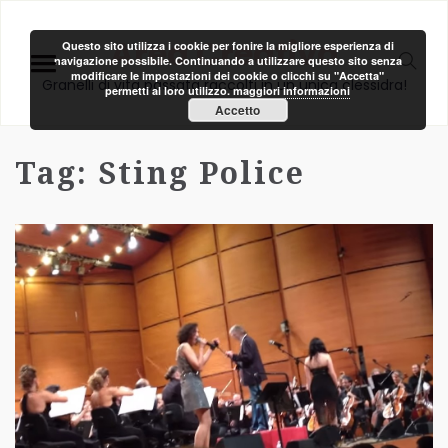
Area Creativa
Questo sito utilizza i cookie per fonire la migliore esperienza di
navigazione possibile. Continuando a utilizzare questo sito senza
modificare le impostazioni dei cookie o clicchi su "Accetta"
Granelli di vita passata raccolti in un unica clessidra!
permetti al loro utilizzo.
maggiori informazioni
Accetto
Tag:
Sting Police