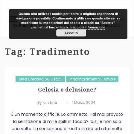
Area Creativa
Questo sito utilizza i cookie per fonire la migliore esperienza di
navigazione possibile. Continuando a utilizzare questo sito senza
modificare le impostazioni dei cookie o clicchi su "Accetta"
Granelli di vita passata raccolti in un unica clessidra!
permetti al loro utilizzo.
maggiori informazioni
Accetto
Tag:
Tradimento
Area Creativa Su Tiscali
Innamoramento E Amore
Gelosia o delusione?
By
Cristina
1 Marzo 2004
È un momento difficile. Lo ammetto. Hai mai provato
la sensazione di mille spilli in faccia? Io si, e non solo
una volta. La sensazione è molto simile ad altre volte