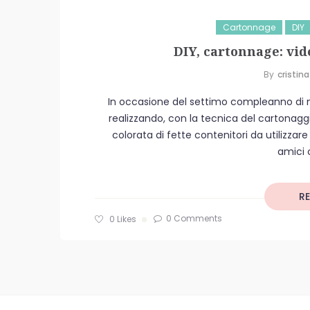
Cartonnage
DIY
DIY, cartonnage: vid
By
Cristina
In occasione del settimo compleanno di mi
realizzando, con la tecnica del cartonag
colorata di fette contenitori da utilizzare p
amici 
R
0 Comments
0
Likes