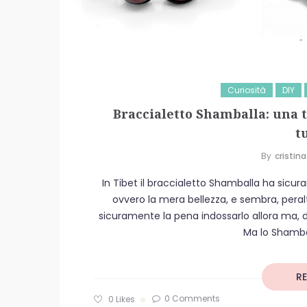
Curiosità
DIY
Braccialetto Shamballa: una t
t
By
Cristina
In Tibet il braccialetto Shamballa ha sicur
ovvero la mera bellezza, e sembra, peralt
sicuramente la pena indossarlo allora ma, d
Ma lo Shambal
R
0 Comments
0
Likes