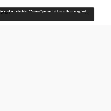
ei cookie o clicchi su "Accetta" permetti al loro utilizzo.
maggiori
OW ME