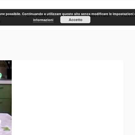
ione possibile. Continuando a utilizzare questo sito senza modificare le impostazioni d
HOME
CHI SONO
BLOG
I MIEI FIGLI
FOLL
Accetto
informazioni
!