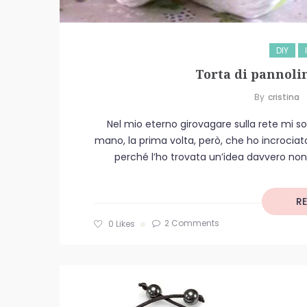
DIY
Torta di pannolini
By
Cristina
Nel mio eterno girovagare sulla rete mi so
mano, la prima volta, però, che ho incrociat
perché l’ho trovata un’idea davvero non
R
2 Comments
0
Likes