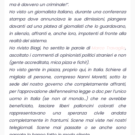
ma è davvero un criminale!”.
Ho visto un giornalista italiano, durante una conferenza
stampa dove annunciava le sue dimissioni, piangere
davanti ad una platea di giornalisti che lo guardavano,
in silenzio, affranti e, anche loro, impotenti di fronte alla
realtà del sistema.
Ho rivisto Biagi, ho sentito le parole di
Marco Travaglio
,
ascoltato i commenti di opinionisti politici stranieri e non
(gente accreditata, mica pizza e fichi!).
Ho visto gente in piazza, proprio qui, in Italia. Schiere di
migliaia di persone, compreso Nanni Moretti, sotto la
sede del nostro governo che completamente affranti,
per l’approvazione dell’ennesima legge a doc per l’unico
uomo in Italia (se non al mondo…) che ne avrebbe
beneficiato, lasciare liberi palloncini colorati che
rappresentavano una speranza civile andata
completamente in frantumi. Scene mai viste nei nostri
telegiornali. Scene mai passate o se anche sono
passate lo hanno fatto in modo silente.