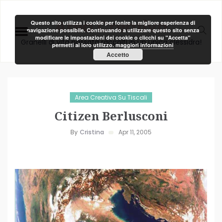
Area Creativa
Questo sito utilizza i cookie per fonire la migliore esperienza di
navigazione possibile. Continuando a utilizzare questo sito senza
modificare le impostazioni dei cookie o clicchi su "Accetta"
Granelli di vita passata raccolti in un unica clessidra!
permetti al loro utilizzo.
maggiori informazioni
Accetto
Area Creativa Su Tiscali
Citizen Berlusconi
By
Cristina
Apr 11, 2005