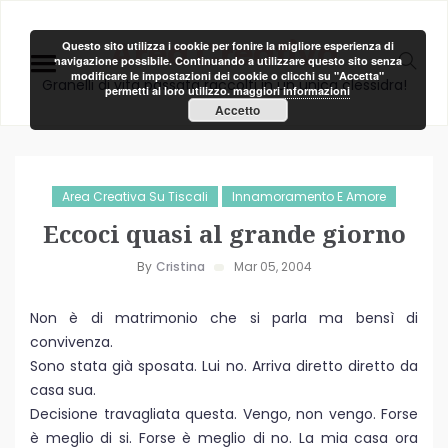
Area Creativa
Questo sito utilizza i cookie per fonire la migliore esperienza di
navigazione possibile. Continuando a utilizzare questo sito senza
modificare le impostazioni dei cookie o clicchi su "Accetta"
Granelli di vita passata raccolti in un unica clessidra!
permetti al loro utilizzo.
maggiori informazioni
Accetto
Area Creativa Su Tiscali
Innamoramento E Amore
Eccoci quasi al grande giorno
By
Cristina
Mar 05, 2004
Non è di matrimonio che si parla ma bensì di
convivenza.
Sono stata già sposata. Lui no. Arriva diretto diretto da
casa sua.
Decisione travagliata questa. Vengo, non vengo. Forse
è meglio di si. Forse è meglio di no. La mia casa ora