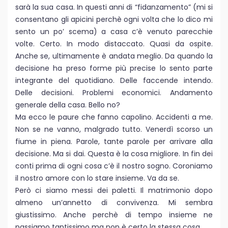
sarà la sua casa. In questi anni di “fidanzamento” (mi si
consentano gli apicini perchè ogni volta che lo dico mi
sento un po’ scema) a casa c’è venuto parecchie
volte. Certo. In modo distaccato. Quasi da ospite.
Anche se, ultimamente è andata meglio. Da quando la
decisione ha preso forme più precise lo sento parte
integrante del quotidiano. Delle faccende intendo.
Delle decisioni. Problemi economici. Andamento
generale della casa. Bello no?
Ma ecco le paure che fanno capolino. Accidenti a me.
Non se ne vanno, malgrado tutto. Venerdì scorso un
fiume in piena. Parole, tante parole per arrivare alla
decisione. Ma si dai. Questa è la cosa migliore. In fin dei
conti prima di ogni cosa c’è il nostro sogno. Coroniamo
il nostro amore con lo stare insieme. Va da se.
Però ci siamo messi dei paletti. Il matrimonio dopo
almeno un’annetto di convivenza. Mi sembra
giustissimo. Anche perchè di tempo insieme ne
passiamo tantissimo ma non è certo la stessa cosa.