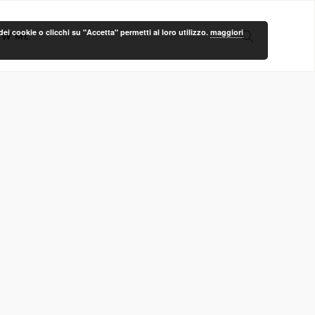
ei cookie o clicchi su "Accetta" permetti al loro utilizzo.
maggiori
OW ME