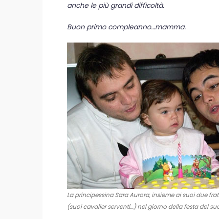
anche le più grandi difficoltà.
Buon primo compleanno…mamma.
La principessina Sara Aurora, insieme ai suoi due frat
(suoi cavalier serventi…) nel giorno della festa del 