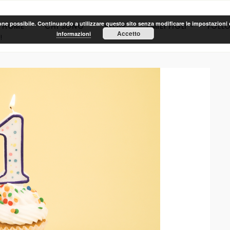
ione possibile. Continuando a utilizzare questo sito senza modificare le impostazioni d
HOME
CHI SONO
BLOG
I MIEI FIGLI
FOLL
Accetto
informazioni
!