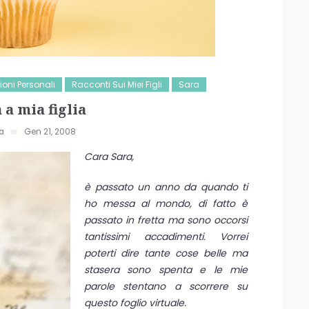
oni Personali
Racconti Sui Miei Figli
Sara
 a mia figlia
a
Gen 21, 2008
Cara Sara,
è passato un anno da quando ti
ho messa al mondo, di fatto è
passato in fretta ma sono occorsi
tantissimi accadimenti. Vorrei
poterti dire tante cose belle ma
stasera sono spenta e le mie
parole stentano a scorrere su
questo foglio virtuale.