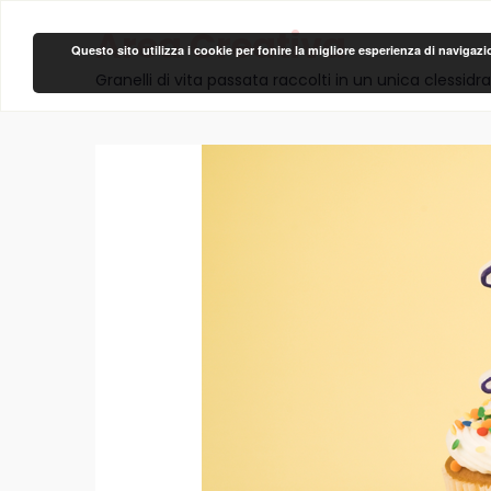
Area Creativa
Questo sito utilizza i cookie per fonire la migliore esperienza di navigaz
Granelli di vita passata raccolti in un unica clessidra