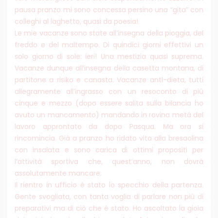
pausa pranzo mi sono concessa persino una “gita” con
colleghi al laghetto, quasi da poesia!
Le mie vacanze sono state all’insegna della pioggia, del
freddo e del maltempo. Di quindici giorni effettivi un
solo giorno di sole: ieri! Una mestizia quasi suprema.
Vacanze dunque all’insegna della casetta montana, di
partitone a risiko e canasta. Vacanze anti-dieta, tutti
allegramente all’ingrasso con un resoconto di più
cinque e mezzo (dopo essere salita sulla bilancia ho
avuto un mancamento) mandando in rovina metà del
lavoro approntato da dopo Pasqua. Ma ora si
rincomincia. Già a pranzo ho ridato vita alla bresaolina
con insalata e sono carica di ottimi propositi per
l’attività sportiva che, quest’anno, non dovrà
assolutamente mancare.
Il rientro in ufficio è stato lo specchio della partenza.
Gente svogliata, con tanta voglia di parlare non più di
preparativi ma di ciò che è stato. Ho ascoltato la gioia