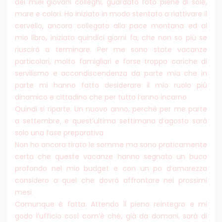
dei miei giovani colleghi, guardato foto piene di sole,
mare e colori. Ho iniziato in modo stentato a riattivare il
cervello, ancora collegato alla pace montana ed al
mio libro, iniziato quindici giorni fa, che non so più se
riuscirò a terminare. Per me sono state vacanze
particolari, molto famigliari e forse troppo cariche di
servilismo e accondiscendenza da parte mia che in
parte mi hanno fatto desiderare il mio ruolo più
dinamico e cittadino che per tutto l’anno incarno.
Quindi si riparte. Un nuovo anno, perché per me parte
a settembre, e quest’ultima settimana d’agosto sarà
solo una fase preparativa.
Non ho ancora tirato le somme ma sono praticamente
certa che queste vacanze hanno segnato un buco
profondo nel mio budget e con un po d’amarezza
considero a quel che dovrò affrontare nei prossimi
mesi.
Comunque è fatta. Attendo il pieno reintegro e mi
godo l’ufficio così com’è chè, già da domani, sarà di