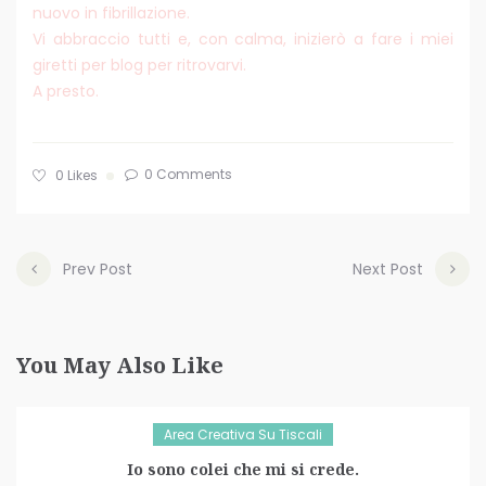
nuovo in fibrillazione.
Vi abbraccio tutti e, con calma, inizierò a fare i miei
giretti per blog per ritrovarvi.
A presto.
0 Comments
0
Likes
Prev Post
Next Post
You May Also Like
Area Creativa Su Tiscali
Io sono colei che mi si crede.