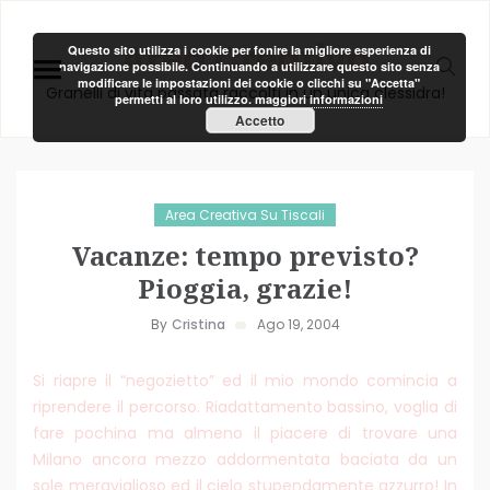
Area Creativa
Questo sito utilizza i cookie per fonire la migliore esperienza di
navigazione possibile. Continuando a utilizzare questo sito senza
modificare le impostazioni dei cookie o clicchi su "Accetta"
Granelli di vita passata raccolti in un unica clessidra!
permetti al loro utilizzo.
maggiori informazioni
Accetto
Area Creativa Su Tiscali
Vacanze: tempo previsto?
Pioggia, grazie!
By
Cristina
Ago 19, 2004
Si riapre il “negozietto” ed il mio mondo comincia a
riprendere il percorso. Riadattamento bassino, voglia di
fare pochina ma almeno il piacere di trovare una
Milano ancora mezzo addormentata baciata da un
sole meraviglioso ed il cielo stupendamente azzurro! In