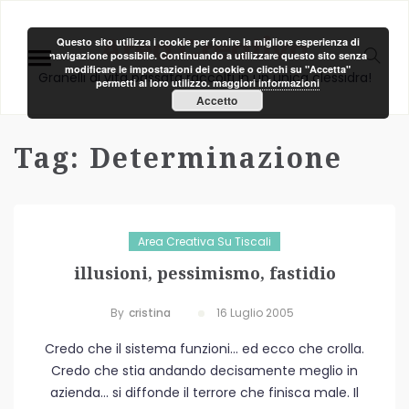
Area Creativa
Questo sito utilizza i cookie per fonire la migliore esperienza di
navigazione possibile. Continuando a utilizzare questo sito senza
modificare le impostazioni dei cookie o clicchi su "Accetta"
Granelli di vita passata raccolti in un unica clessidra!
permetti al loro utilizzo.
maggiori informazioni
Accetto
Tag:
Determinazione
Area Creativa Su Tiscali
illusioni, pessimismo, fastidio
By
Cristina
16 Luglio 2005
Credo che il sistema funzioni… ed ecco che crolla.
Credo che stia andando decisamente meglio in
azienda… si diffonde il terrore che finisca male. Il