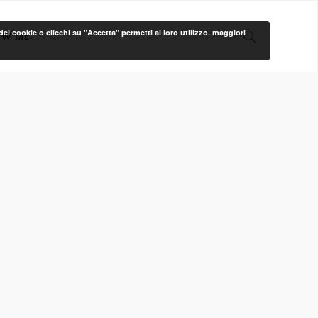
ei cookie o clicchi su "Accetta" permetti al loro utilizzo.
maggiori
OW ME