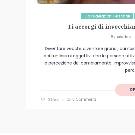
Considerazioni Personali
Ti accorgi di invecchia
By
Cristina
Diventare vecchi, diventare grandi, cambiar
dei tantissimi aggettivi che le persone util
la percezione del cambiamento. Improvvisame
perce
R
5 Comments
0
Likes