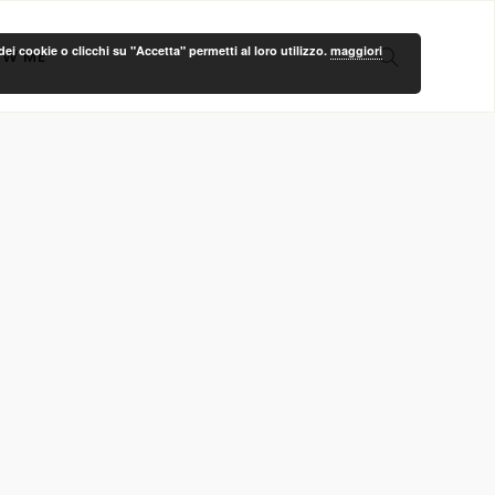
ei cookie o clicchi su "Accetta" permetti al loro utilizzo.
maggiori
OW ME