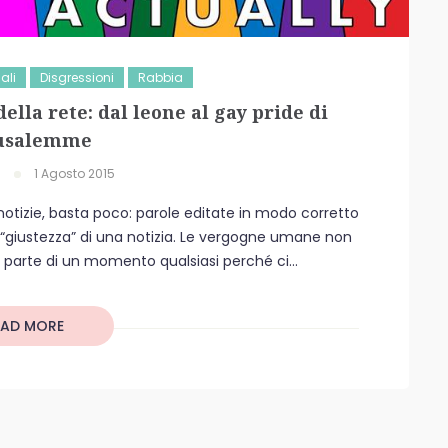
ali
Disgressioni
Rabbia
della rete: dal leone al gay pride di
usalemme
1 Agosto 2015
e notizie, basta poco: parole editate in modo corretto
 “giustezza” di una notizia. Le vergogne umane non
r parte di un momento qualsiasi perché ci...
EAD MORE