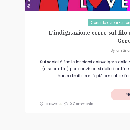
Considerazioni Person
L’indignazione corre sul filo 
Ger
By
Cristina
Sui social è facile lasciarsi coinvolgere dall
(o scorretto) per convincersi della bontà e
hanno limiti: non è più pensabile fa
R
0 Comments
0
Likes