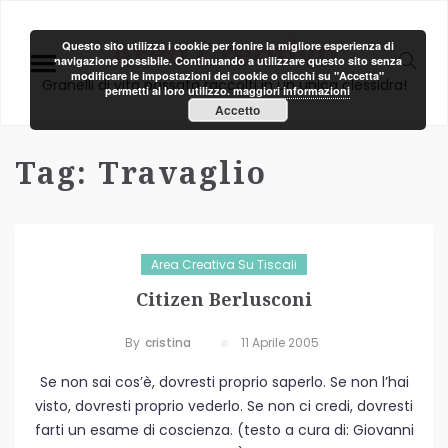
Area Creativa
Questo sito utilizza i cookie per fonire la migliore esperienza di
navigazione possibile. Continuando a utilizzare questo sito senza
modificare le impostazioni dei cookie o clicchi su "Accetta"
Granelli di vita passata raccolti in un unica clessidra!
permetti al loro utilizzo.
maggiori informazioni
Accetto
Tag:
Travaglio
Area Creativa Su Tiscali
Citizen Berlusconi
By
Cristina
11 Aprile 2005
Se non sai cos’è, dovresti proprio saperlo. Se non l’hai
visto, dovresti proprio vederlo. Se non ci credi, dovresti
farti un esame di coscienza. (testo a cura di: Giovanni