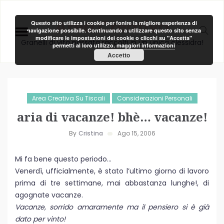
Area Creativa
Questo sito utilizza i cookie per fonire la migliore esperienza di
navigazione possibile. Continuando a utilizzare questo sito senza
modificare le impostazioni dei cookie o clicchi su "Accetta"
Granelli di vita passata raccolti in un unica clessidra!
permetti al loro utilizzo.
maggiori informazioni
Accetto
Area Creativa Su Tiscali
Considerazioni Personali
aria di vacanze! bhè… vacanze!
By
Cristina
Ago 15, 2006
Mi fa bene questo periodo…
Venerdì, ufficialmente, è stato l’ultimo giorno di lavoro
prima di tre settimane, mai abbastanza lunghe!, di
agognate vacanze.
Vacanze, sorrido amaramente ma il pensiero si è già
dato per vinto!