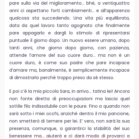
pare sulla via del miglioramento… bhè, a ventiquattro
anni ci aspettano forti cambiamenti… e all’apparenza
qualcosa sta succedendo. Una vita più equilibrata,
data da quel lavoro tanto agognato che finalmente
pare appagarlo e dargli lo stimolo di ripresentarsi
puntuale il giorno dopo. Un nuovo essere umano, dopo
tanti anni, che giorno dopo giorno, con pazienza,
attende l’amore del suo cuore duro… ma non è un
cuore duro, è come suo padre che pare incapace
d’amare ma, banalmente, è semplicemente incapace
di dimostrarlo perchè troppo preso da sè stesso.
E poi c’è la mia piccola Sara, in arrivo… tatina lei! Ancora
non fonte diretta di preoccupazioni ma lascia quel
sottile filo indissolubile con le paure. Fino a quando non
sarà sotto i miei occhi, anzichè dentro il mio pancione,
non smetterò di temere per lei. E’ vero, non sarà la sua
presenza, comunque, a garantirci la stabilità del suo
benessere ma… aiuterà e ci darà modo di provarci a