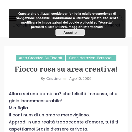
Area Creativa
Questo sito utilizza i cookie per fonire la migliore esperienza di
navigazione possibile. Continuando a utilizzare questo sito senza
modificare le impostazioni dei cookie o clicchi su "Accetta"
Granelli di vita passata raccolti in un unica clessidra!
permetti al loro utilizzo.
maggiori informazioni
Accetto
Area Creativa Su Tiscali
Considerazioni Personali
Fiocco rosa su area creativa!
By
Cristina
Ago 10, 2006
Allora sei una bambina? che felicità immensa, che
gioia incommensurabile!
Mia figlia…
Il continum di un amore meraviglioso.
Approdi in una realtà traboccante d’amore, tutti ti
aspettiamo!
Grazie d’essere arrivata.