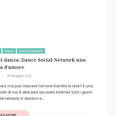
News
Social Network
 di danza: Dance Social Network una
ia d’amore
29 Maggio 2012
mani, ma può nascere l’amore tramite la rete? È una
i di noi, è abituata ad usare internet tutti i giorni.
cial network ci aiutano a...
EAD MORE