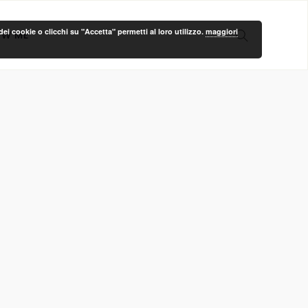
ei cookie o clicchi su "Accetta" permetti al loro utilizzo.
maggiori
OW ME