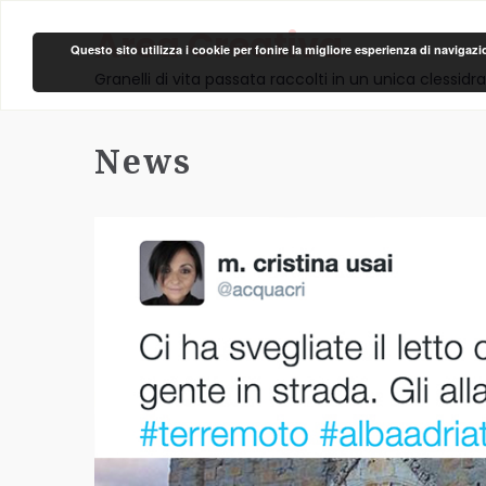
Area Creativa
Questo sito utilizza i cookie per fonire la migliore esperienza di navigaz
Granelli di vita passata raccolti in un unica clessidra
News