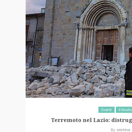
Eventi
Il Nost
Terremoto nel Lazio: distrug
By
Cristina