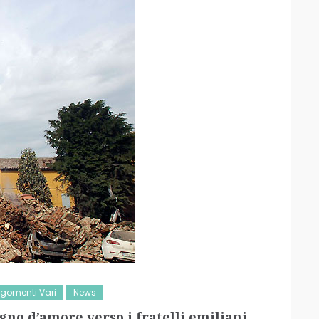
rgomenti Vari
News
egno d’amore verso i fratelli emiliani