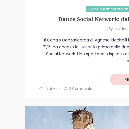
Considerazioni Person
Dance Social Network: dal
By
Cristina
Il Centro Danzaricerca di Agnese Riccitelli i
21,15, ha acceso le luci sulla prima delle 
Social Network. Uno spettacolo ispirato all
b
R
2 Comments
0
Likes