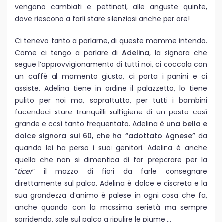
vengono cambiati e pettinati, alle anguste quinte,
dove riescono a farli stare silenziosi anche per ore!
Ci tenevo tanto a parlarne, di queste mamme intendo.
Come ci tengo a parlare di
Adelina
, la signora che
segue l’approvvigionamento di tutti noi, ci coccola con
un caffè al momento giusto, ci porta i panini e ci
assiste. Adelina tiene in ordine il palazzetto, lo tiene
pulito per noi ma, soprattutto, per tutti i bambini
facendoci stare tranquilli sull’igiene di un posto così
grande e così tanto frequentato. Adelina è
una bella e
dolce signora sui 60, che ha “adottato Agnese”
da
quando lei ha perso i suoi genitori. Adelina è anche
quella che non si dimentica di far preparare per la
“
ticer
” il mazzo di fiori da farle consegnare
direttamente sul palco. Adelina è dolce e discreta e la
sua grandezza d’animo è palese in ogni cosa che fa,
anche quando con la massima serietà ma sempre
sorridendo, sale sul palco a ripulire le piume …