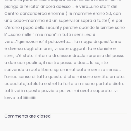
piango di felicita’ ancora adesso…. è vero…uno staff del
Centro danzaricerca enorme ( le mamme erano 20, con
una capo-mamma ed un supervisor sopra a tutte!) e poi
c’erano i papà della security perchè quando le bimbe sono
li’ …sono nelle ” mie mani” in tutti i sensi..ed è
vero…”igienizziamo” il palazzeto…… la magia di quest’anno
è diversa dagli altri anni, vi siete aggiunti tu e daniele e
sten, c’è stato il ritorno di alessandro…la sorpresa del passo
a due con paolino, il nostro passo a due…. lo so, sto
scrivendo a ruota libera sgrammaticata e sensza senso…
l’unico senso di tutto questo è che mi sono sentita amata,
coccolata,tutelata e stretta forte e mi sono portata dietro
tutti voi in questa pazzia e poi voi mi avete superato…vi
lovvo tuttiiiiiiiiiiiii
Comments are closed.