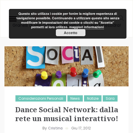
Area Creativa
Questo sito utilizza i cookie per fonire la migliore esperienza di
navigazione possibile. Continuando a utilizzare questo sito senza
modificare le impostazioni dei cookie o clicchi su "Accetta"
Granelli di vita passata raccolti in un unica clessidra!
permetti al loro utilizzo.
maggiori informazioni
Accetto
Considerazioni Personali
News
Notizie
Sara
Dance Social Network: dalla
rete un musical interattivo!
By
Cristina
Giu 17, 2012