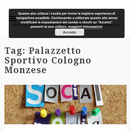
Area Creativa
Questo sito utilizza i cookie per fonire la migliore esperienza di
navigazione possibile. Continuando a utilizzare questo sito senza
modificare le impostazioni dei cookie o clicchi su "Accetta"
Granelli di vita passata raccolti in un unica clessidra!
permetti al loro utilizzo.
maggiori informazioni
Accetto
Tag:
Palazzetto
Sportivo Cologno
Monzese