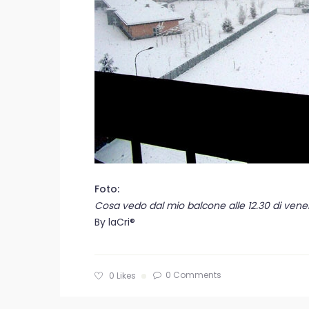
Foto:
Cosa vedo dal mio balcone alle 12.30 di vene
By laCri®
0 Comments
0
Likes