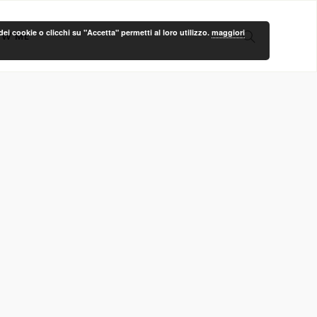
ei cookie o clicchi su "Accetta" permetti al loro utilizzo.
maggiori
OW ME