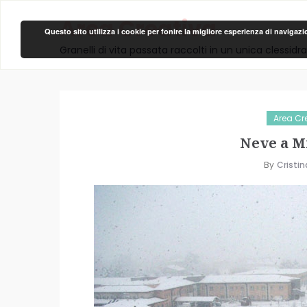
Area Creativa
Questo sito utilizza i cookie per fonire la migliore esperienza di navigaz
Granelli di vita passata raccolti in un unica clessidra
Area Cre
Neve a Mi
By
Cristin