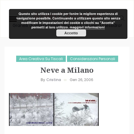
Area Creativa
Questo sito utilizza i cookie per fonire la migliore esperienza di
navigazione possibile. Continuando a utilizzare questo sito senza
modificare le impostazioni dei cookie o clicchi su "Accetta"
Granelli di vita passata raccolti in un unica clessidra!
permetti al loro utilizzo.
maggiori informazioni
Accetto
Area Creativa Su Tiscali
Considerazioni Personali
Neve a Milano
By
Cristina
Gen 26, 2006