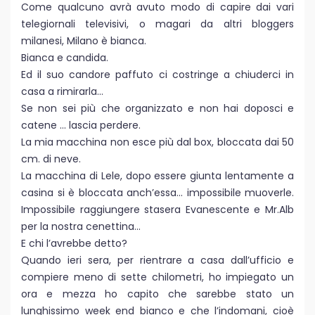
Come qualcuno avrà avuto modo di capire dai vari
telegiornali televisivi, o magari da altri bloggers
milanesi, Milano è bianca.
Bianca e candida.
Ed il suo candore paffuto ci costringe a chiuderci in
casa a rimirarla…
Se non sei più che organizzato e non hai doposci e
catene … lascia perdere.
La mia macchina non esce più dal box, bloccata dai 50
cm. di neve.
La macchina di Lele, dopo essere giunta lentamente a
casina si è bloccata anch’essa… impossibile muoverle.
Impossibile raggiungere stasera Evanescente e Mr.Alb
per la nostra cenettina…
E chi l’avrebbe detto?
Quando ieri sera, per rientrare a casa dall’ufficio e
compiere meno di sette chilometri, ho impiegato un
ora e mezza ho capito che sarebbe stato un
lunghissimo week end bianco e che l’indomani, cioè