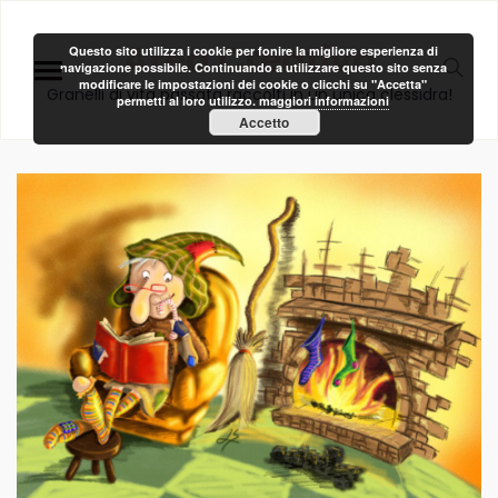
Area Creativa
Questo sito utilizza i cookie per fonire la migliore esperienza di
navigazione possibile. Continuando a utilizzare questo sito senza
modificare le impostazioni dei cookie o clicchi su "Accetta"
Granelli di vita passata raccolti in un unica clessidra!
permetti al loro utilizzo.
maggiori informazioni
Accetto