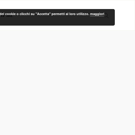
ei cookie o clicchi su "Accetta" permetti al loro utilizzo.
maggiori
OW ME