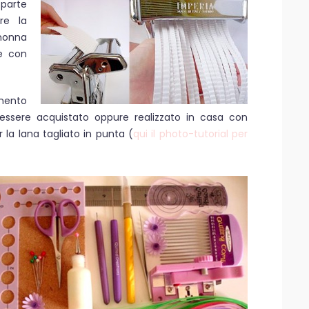
parte
are la
nonna
ce con
amento
ssere acquistato oppure realizzato in casa con
 la lana tagliato in punta (
qui il photo-tutorial per