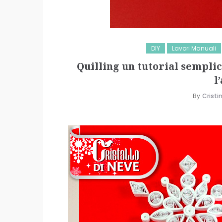
DIY
Lavori Manuali
Quilling un tutorial semplice
l
By
Cristi