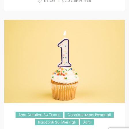
0 Comments
0
Likes
Area Creativa Su Tiscali
Considerazioni Personali
Racconti Sui Miei Figli
Sara