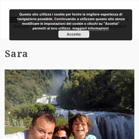
Area Creativa
Questo sito utilizza i cookie per fonire la migliore esperienza di
navigazione possibile. Continuando a utilizzare questo sito senza
modificare le impostazioni dei cookie o clicchi su "Accetta"
Granelli di vita passata raccolti in un unica clessidra!
permetti al loro utilizzo.
maggiori informazioni
Accetto
Sara