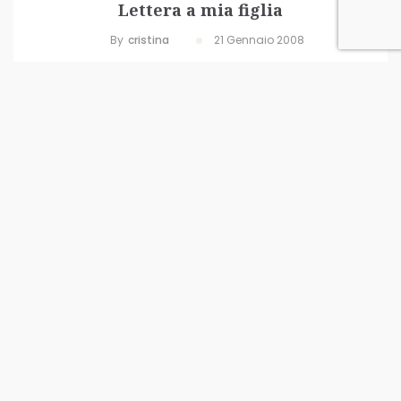
Lettera a mia figlia
By
Cristina
21 Gennaio 2008
Cara Sara, è passato un anno da quando ti ho messa
al mondo, di fatto è passato in fretta ma sono occorsi
tantissimi accadimenti. Vorrei poterti dire tante cose
belle ma stasera sono spenta e le mie parole stentano
a scorrere su questo foglio...
READ MORE
0 Comments
0
Likes